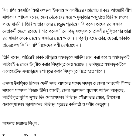
বিএনপির মহসচিব মির্জা ফখরুল ইসলাম আলমগীরের সমালোচনা করে আওয়ামী লীগ
সাধারণ সম্পাদক বলেন, জেল থেকে বের হয়ে অসুস্থতার অজুহাতে তিনি জনগণের
কাছে যাননি। তিনি ও তার দলের নেতৃবৃন্দ প্রথমে দাবি করেন তাদের ৪০ হাজার
নেতাকর্মী জেলে রয়েছে। গত কয়েক দিনে কিছু সংখ্যক নেতাকর্মীর মুক্তির পর তারা
৪০ হাজার থেকে নেমে ৪ হাজারে নেমে আসেন। প্রশ্ন হচ্ছে চোর, ছেচরা, ডাকাত
তাদেরকেও কি বিএনপি নিজেদের কর্মী দেখিয়েছেন।
তিনি বলেন, অচিরেই ঢাকা-চট্টগ্রাম মহসড়কে সার্ভিস লেন করা হবে ও মহাসড়কটি
অচিরেই ৬ লেনে উন্নীত করার সিদ্ধান্ত নেয় হয়েছে। ভবিষ্যতে মহাসড়কটিকে
এলেভেটেড এক্সপ্রেসে রূপান্তর করার সিদ্ধান্ত নিতে হতে পারে।
এসময় উপস্থিত ছিলেন ফেনী সদর আসনের সংসদ সদস্য ও জেলা আওয়ামী লীগের
সাধারণ সম্পদক নিজাম উদ্দিন হাজারী, জেলা প্রশাসক মুছাম্মৎ শাহিনা আক্তার,
অতিরিক্ত পুলিশ সুপার দিন মোহাম্মদসহ বিভিন্ন পৌরসভার মেয়র, উপজেলা
চেয়ারম্যানসহ প্রশাসনের বিভিন্ন স্তরের কর্মকর্তা ও দলীয় নেতৃবৃন্দ।
আপনার মতামত লিখুন :