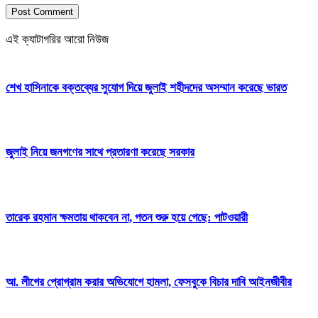
এই ক্যাটাগরির আরো নিউজ
শেখ হাসিনাকে বক্তব্যের সুযোগ দিয়ে জুলাই শহীদদের অসম্মান করেছে ভারত
জুলাই নিয়ে জনগণের সাথে প্রতারণা করেছে সরকার
তারেক রহমান ক্ষমতায় থাকবেন না, পতন শুরু হয়ে গেছে: পাটওয়ারী
আ. লীগের প্রোগ্রাম করার অভিযোগে হামলা, ফেসবুকে বিচার দাবি আইনজীবীর