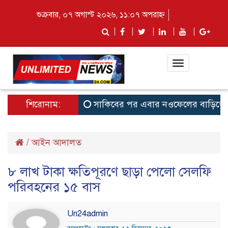
শুক্রবার, ০৭ অগাস্ট ২০২৬, ১১:০৭ অপরাহ্ন
Toggle
navigation
শিরোনাম:
সাকিবের পর এবার নওফেলের বাড়িতে আগু
/
আইন আদালত
৮ লাখ টাকা ক্ষতিপূরণে ছাড়া পেলো সেলফি
পরিবহনের ১৫ বাস
Un24admin