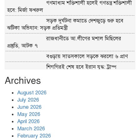
গণমাধ্যম শক্তিশালী হলেই গণতন্ত্র শক্তিশালী
হবে: মির্জা ফখরুল
সড়ক দুর্ঘটনা কমাতে দেশজুড়ে শুরু হবে
ঝটিকা অভিযান: সড়ক প্রতিমন্ত্রী
রাজধানীতে আ.লীগের মশাল মিছিলের
প্রস্তুতি, আটক ৭
বগুড়ায় সাতসকালে সড়কে ঝরলো ৬ প্রাণ
শিগগিরই শেষ হবে ইরান যুদ্ধ: ট্রাম্প
জুমার দিনে যে আমলের ফজিলত সবচেয়ে
Archives
বেশি
August 2026
July 2026
সিলেটের ওসমানীনগরে দুই বাসের ভয়াবহ
June 2026
সংঘর্ষ; মৃতের সংখ্যা বেড়ে ৯
May 2026
April 2026
March 2026
February 2026