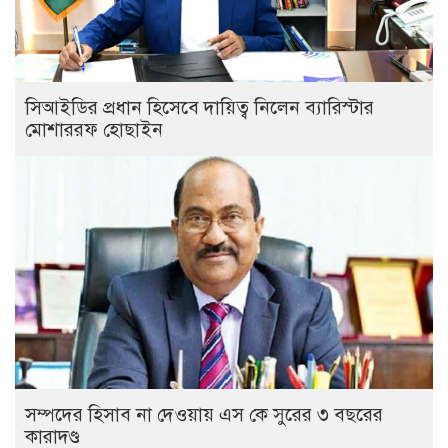
সিআইডির প্রধান হিসেবে দায়িত্ব নিলেন ব্যারিস্টার
মোশাররফ হোছাইন
সম্পদের হিসাব না দেওয়ায় এস কে সুরের ৩ বছরের
কারাদণ্ড