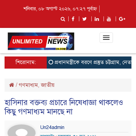
শনিবার, ০৮ অগাস্ট ২০২৬, ০৭:২৭ পূর্বাহ্ন
Toggle
navigation
শিরোনাম:
প্রধানমন্ত্রীকে বরণে প্রস্তুত চট্টগ্রাম, নেতাকর্ম
/
গণমাধ্যম
জাতীয়
,
হাসিনার বক্তব্য প্রচারে নিষেধাজ্ঞা থাকলেও
কিছু গণমাধ্যম মানছে না
Un24admin