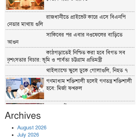
রাজধানীতে প্রাইভেট কারে এসে বিএনপি
নেতার মাথায় গুলি
সাকিবের পর এবার নওফেলের বাড়িতে
আগুন
কাঠগড়াতেই নিশ্চিত করা হবে বিগত সব
নৃশংসতার বিচার: ভূমি ও পার্বত্য চট্টগ্রাম প্রতিমন্ত্রী
থাইল্যান্ডে স্কুলে ঢুকে গোলাগুলি, নিহত ৭
গণমাধ্যম শক্তিশালী হলেই গণতন্ত্র শক্তিশালী
হবে: মির্জা ফখরুল
সড়ক দুর্ঘটনা কমাতে দেশজুড়ে শুরু হবে
Archives
ঝটিকা অভিযান: সড়ক প্রতিমন্ত্রী
August 2026
রাজধানীতে আ.লীগের মশাল মিছিলের
July 2026
প্রস্তুতি, আটক ৭