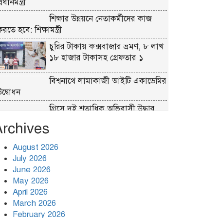
্রধানমন্ত্রী
শিক্ষার উন্নয়নে নেতাকর্মীদের কাজ
রতে হবে: শিক্ষামন্ত্রী
চুরির টাকায় কক্সবাজার ভ্রমণ, ৮ লাখ
১৮ হাজার টাকাসহ গ্রেফতার ১
বিশ্বনাথে লামাকাজী আইটি একাডেমির
উদ্বোধন
গ্রিসে দুই শতাধিক অভিবাসী উদ্ধার,
অধিকাংশই বাংলাদেশি
Archives
অস্ট্রেলিয়ার তৃতীয় সারির দলের কাছে
August 2026
লজ্জাজনক হার বাংলাদেশের
July 2026
June 2026
গাইবান্ধায় ৫০ পিস ইয়াবাসহ মাদক
May 2026
ব্যবসায়ী গ্রেপ্তার
April 2026
March 2026
টুঙ্গিপাড়ায় পানিতে ডুবেছে ঘরবাড়ি,
February 2026
কবরস্থান, রান্নাঘর