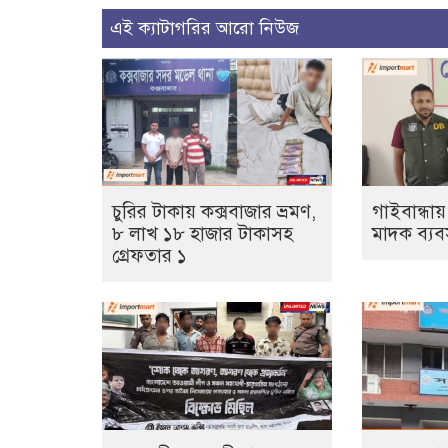
এই ক্যাটাগরির আরো নিউজ
চুরির টাকায় কক্সবাজার ভ্রমণ,
গাইবান্ধা
৮ লাখ ১৮ হাজার টাকাসহ
মাদক ব্যবসা
গ্রেফতার ১