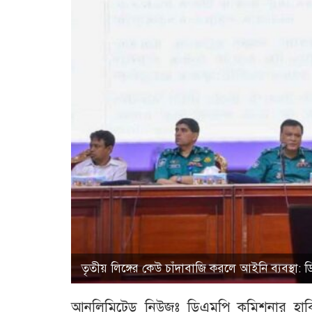
তৃতীয় লিঙ্গের কেউ চাঁদাবাজি করলে আইনি ব্যবস্থা:
আনলিমিটেড নিউজঃ ডিএমপি কমিশনার হাবিব