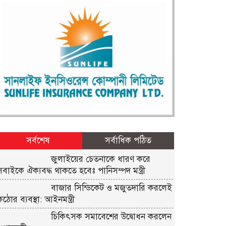
সর্বশেষ
সর্বাধিক পঠিত
জুলাইয়ের চেতনাকে ধারণ করে
সবাইকে ঐক্যবদ্ধ থাকতে হবেঃ পানিসম্পদ মন্ত্রী
বাজার সিন্ডিকেট ও মজুতদারি করলেই
কঠোর ব্যবস্থা: আইনমন্ত্রী
চিকিৎসক সমাবেশের উদ্বোধন করলেন