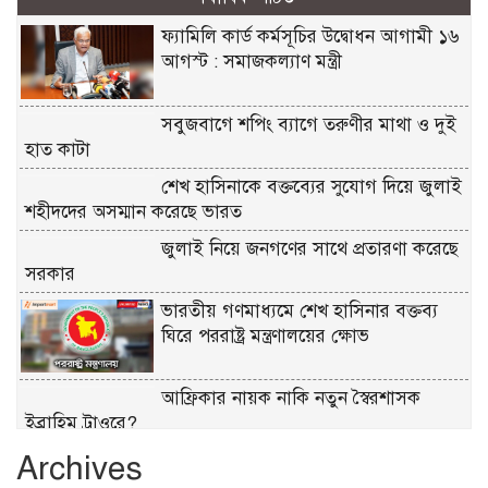
ফ্যামিলি কার্ড কর্মসূচির উদ্বোধন আগামী ১৬
আগস্ট : সমাজকল্যাণ মন্ত্রী
সবুজবাগে শপিং ব্যাগে তরুণীর মাথা ও দুই
হাত কাটা
শেখ হাসিনাকে বক্তব্যের সুযোগ দিয়ে জুলাই
শহীদদের অসম্মান করেছে ভারত
জুলাই নিয়ে জনগণের সাথে প্রতারণা করেছে
সরকার
ভারতীয় গণমাধ্যমে শেখ হাসিনার বক্তব্য
ঘিরে পররাষ্ট্র মন্ত্রণালয়ের ক্ষোভ
আফ্রিকার নায়ক নাকি নতুন স্বৈরশাসক
ইব্রাহিম ট্রাওরে?
Archives
জুলাই গণঅভ্যুত্থান দিবসে কুমিল্লায় জেনিথ
ইসলামী লাইফের আলোচনা সভা