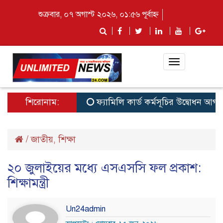
শুক্রবার, ০৭ অগাস্ট ২০২৬, ০১:৫৬ পূর্বাহ্ন
Toggle
navigation
শিরোনাম:
ফ্যামিলি কার্ড কর্মসূচির উদ্বোধন আগামী ১৬ 
/
জাতীয়
শিক্ষা
,
২০ জুলাইয়ের মধ্যে এসএসসি ফল প্রকাশ:
শিক্ষামন্ত্রী
Un24admin