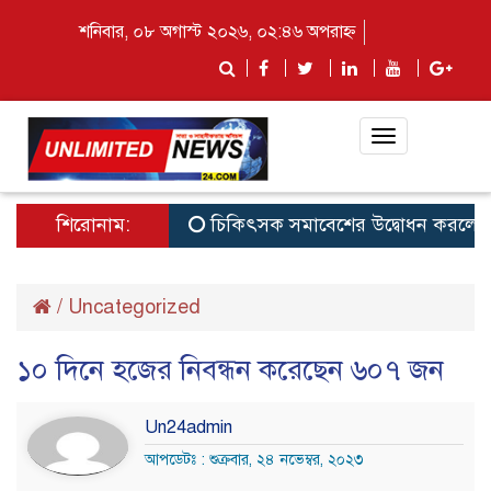
শনিবার, ০৮ অগাস্ট ২০২৬, ০২:৪৬ অপরাহ্ন
Toggle
navigation
শিরোনাম:
চিকিৎসক সমাবেশের উদ্বোধন করলেন প্রধানমন
/
Uncategorized
১০ দিনে হজের নিবন্ধন করেছেন ৬০৭ জন
Un24admin
আপডেটঃ : শুক্রবার, ২৪ নভেম্বর, ২০২৩