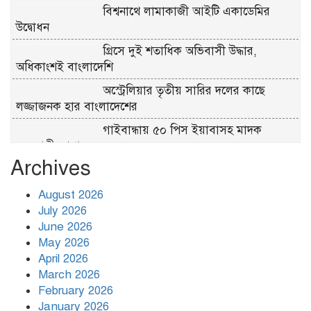
বিশ্বনাথে লামাকাজী আইটি একাডেমির
উদ্বোধন
গ্রিসে দুই শতাধিক অভিবাসী উদ্ধার,
অধিকাংশই বাংলাদেশি
অস্ট্রেলিয়ার তৃতীয় সারির দলের কাছে
লজ্জাজনক হার বাংলাদেশের
গাইবান্ধায় ৫০ পিস ইয়াবাসহ মাদক
ব্যবসায়ী গ্রেপ্তার
Archives
টুঙ্গিপাড়ায় পানিতে ডুবেছে ঘরবাড়ি,
কবরস্থান, রান্নাঘর
August 2026
July 2026
প্রধানমন্ত্রীকে বরণে প্রস্তুত চট্টগ্রাম,
June 2026
নেতাকর্মীরা উজ্জীবিত
May 2026
April 2026
March 2026
রাজধানীতে প্রাইভেট কারে এসে বিএনপি
February 2026
নেতার মাথায় গুলি
January 2026