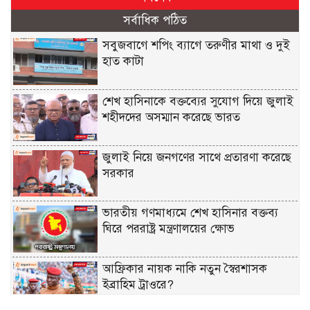
সর্বাধিক পঠিত
সবুজবাগে শপিং ব্যাগে তরুণীর মাথা ও দুই
হাত কাটা
শেখ হাসিনাকে বক্তব্যের সুযোগ দিয়ে জুলাই
শহীদদের অসম্মান করেছে ভারত
জুলাই নিয়ে জনগণের সাথে প্রতারণা করেছে
সরকার
ভারতীয় গণমাধ্যমে শেখ হাসিনার বক্তব্য
ঘিরে পররাষ্ট্র মন্ত্রণালয়ের ক্ষোভ
আফ্রিকার নায়ক নাকি নতুন স্বৈরশাসক
ইব্রাহিম ট্রাওরে?