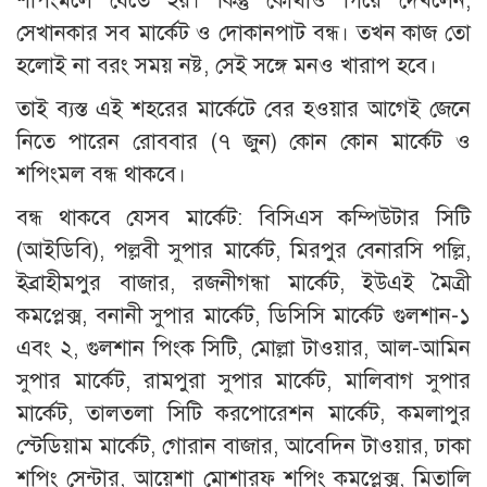
শপিংমলে যেতে হয়। কিন্তু কোথাও গিয়ে দেখলেন,
সেখানকার সব মার্কেট ও দোকানপাট বন্ধ। তখন কাজ তো
হলোই না বরং সময় নষ্ট, সেই সঙ্গে মনও খারাপ হবে।
তাই ব্যস্ত এই শহরের মার্কেটে বের হওয়ার আগেই জেনে
নিতে পারেন রোববার (৭ জুন) কোন কোন মার্কেট ও
শপিংমল বন্ধ থাকবে।
বন্ধ থাকবে যেসব মার্কেট: বিসিএস কম্পিউটার সিটি
(আইডিবি), পল্লবী সুপার মার্কেট, মিরপুর বেনারসি পল্লি,
ইব্রাহীমপুর বাজার, রজনীগন্ধা মার্কেট, ইউএই মৈত্রী
কমপ্লেক্স, বনানী সুপার মার্কেট, ডিসিসি মার্কেট গুলশান-১
এবং ২, গুলশান পিংক সিটি, মোল্লা টাওয়ার, আল-আমিন
সুপার মার্কেট, রামপুরা সুপার মার্কেট, মালিবাগ সুপার
মার্কেট, তালতলা সিটি করপোরেশন মার্কেট, কমলাপুর
স্টেডিয়াম মার্কেট, গোরান বাজার, আবেদিন টাওয়ার, ঢাকা
শপিং সেন্টার, আয়েশা মোশারফ শপিং কমপ্লেক্স, মিতালি