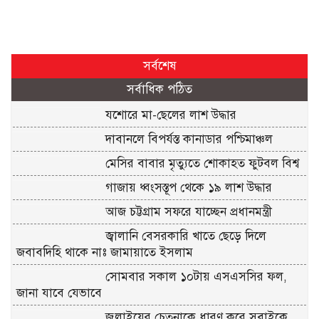
সর্বশেষ
সর্বাধিক পঠিত
যশোরে মা-ছেলের লাশ উদ্ধার
দাবানলে বিপর্যস্ত কানাডার পশ্চিমাঞ্চল
মেসির বাবার মৃত্যুতে শোকাহত ফুটবল বিশ্ব
গাজায় ধ্বংসস্তূপ থেকে ১৯ লাশ উদ্ধার
আজ চট্টগ্রাম সফরে যাচ্ছেন প্রধানমন্ত্রী
জ্বালানি বেসরকারি খাতে ছেড়ে দিলে
জবাবদিহি থাকে নাঃ জামায়াতে ইসলাম
সোমবার সকাল ১০টায় এসএসসির ফল,
জানা যাবে যেভাবে
জুলাইয়ের চেতনাকে ধারণ করে সবাইকে