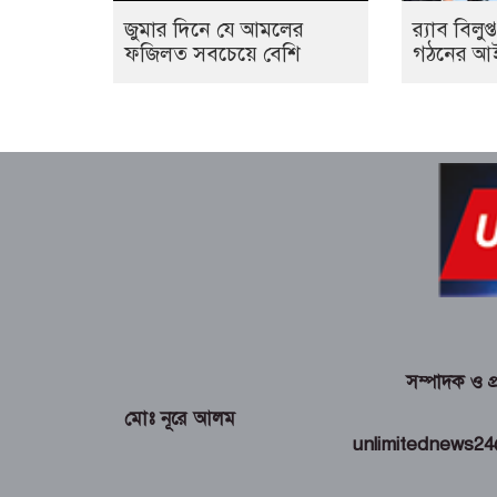
জুমার দিনে যে আমলের
র‍্যাব বিল
ফজিলত সবচেয়ে বেশি
গঠনের আই
সম্পাদক ও প
মোঃ নূরে আলম
unlimitednews2