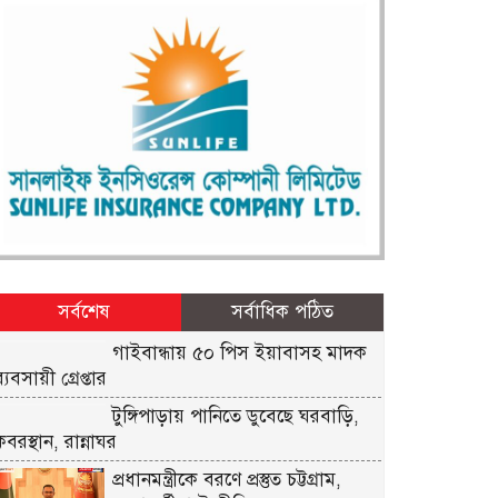
সর্বশেষ
সর্বাধিক পঠিত
গাইবান্ধায় ৫০ পিস ইয়াবাসহ মাদক
্যবসায়ী গ্রেপ্তার
টুঙ্গিপাড়ায় পানিতে ডুবেছে ঘরবাড়ি,
কবরস্থান, রান্নাঘর
প্রধানমন্ত্রীকে বরণে প্রস্তুত চট্টগ্রাম,