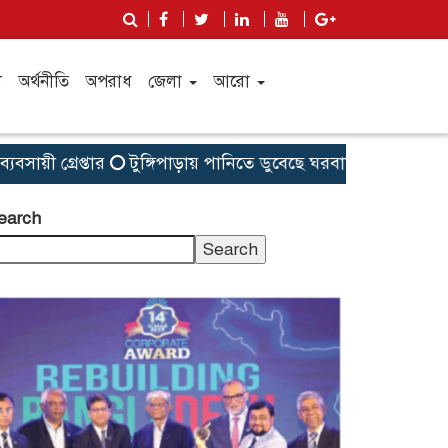
ী
অর্থনীতি
অপরাধ
জেলা
আরো
রেপ্তার
টুঙ্গিপাড়ায় পানিতে ডুবেছে ঘরবাড়ি, কবরস্থান, রান্নাঘর
earch
Search