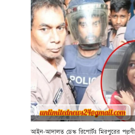
আইন-আদালত ডেস্ক রিপোর্টঃ মিরপুরের পল্লব