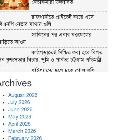
নেতাকর্মীরা উজ্জীবিত
রাজধানীতে প্রাইভেট কারে এসে
বিএনপি নেতার মাথায় গুলি
সাকিবের পর এবার নওফেলের
বাড়িতে আগুন
কাঠগড়াতেই নিশ্চিত করা হবে বিগত
ব নৃশংসতার বিচার: ভূমি ও পার্বত্য চট্টগ্রাম প্রতিমন্ত্রী
থাইল্যান্ডে স্কুলে ঢুকে গোলাগুলি,
নিহত ৭
Archives
গণমাধ্যম শক্তিশালী হলেই গণতন্ত্র
August 2026
শক্তিশালী হবে: মির্জা ফখরুল
July 2026
June 2026
সড়ক দুর্ঘটনা কমাতে দেশজুড়ে শুরু
May 2026
হবে ঝটিকা অভিযান: সড়ক প্রতিমন্ত্রী
April 2026
March 2026
রাজধানীতে আ.লীগের মশাল মিছিলের
February 2026
প্রস্তুতি, আটক ৭