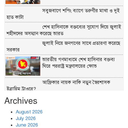
সবুজবাগে শপিং ব্যাগে তরুণীর মাথা ও দুই
হাত কাটা
শেখ হাসিনাকে বক্তব্যের সুযোগ দিয়ে জুলাই
শহীদদের অসম্মান করেছে ভারত
জুলাই নিয়ে জনগণের সাথে প্রতারণা করেছে
সরকার
ভারতীয় গণমাধ্যমে শেখ হাসিনার বক্তব্য
ঘিরে পররাষ্ট্র মন্ত্রণালয়ের ক্ষোভ
আফ্রিকার নায়ক নাকি নতুন স্বৈরশাসক
ইব্রাহিম ট্রাওরে?
Archives
জুলাই গণঅভ্যুত্থান দিবসে কুমিল্লায় জেনিথ
ইসলামী লাইফের আলোচনা সভা
August 2026
July 2026
জুলাই গণ–অভ্যুত্থান দিবসের অনুষ্ঠানে
June 2026