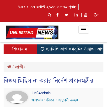
শুক্রবার, ০৭ অগাস্ট ২০২৬, ০৫:৪৫ পূর্বাহ্ন
Toggle
navigation
শিরোনাম:
ফ্যামিলি কার্ড কর্মসূচির উদ্বোধন আগামী ১৬ আ
/
জাতীয়
বিজয় মিছিল না করার নির্দেশ প্রধানমন্ত্রীর
Un24admin
আপডেটঃ : রবিবার, ৭ জানুয়ারী, ২০২৪