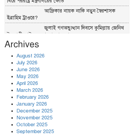
ঘিরে পররাষ্ট্র মন্ত্রণালয়ের ক্ষোভ
আফ্রিকার নায়ক নাকি নতুন স্বৈরশাসক
ইব্রাহিম ট্রাওরে?
জুলাই গণঅভ্যুত্থান দিবসে কুমিল্লায় জেনিথ
ইসলামী লাইফের আলোচনা সভা
Archives
জুলাই গণ–অভ্যুত্থান দিবসের অনুষ্ঠানে
রাষ্ট্রপতির সামনেই হট্টগোল
August 2026
July 2026
তারেক রহমান ক্ষমতায় থাকবেন না, পতন
June 2026
শুরু হয়ে গেছে: পাটওয়ারী
May 2026
April 2026
March 2026
বাংলাদেশ আর কখনো তাবেদারি রাষ্ট্রে
February 2026
পরিণত হবে না
January 2026
December 2025
November 2025
October 2025
September 2025