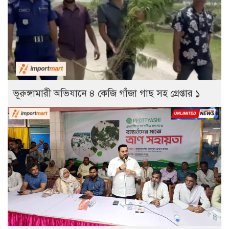
ভূরুঙ্গামারী অভিযানে ৪ কেজি গাঁজা গাছ সহ গ্রেপ্তার ১