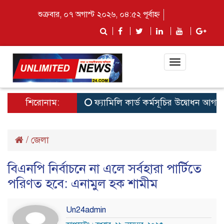
শুক্রবার, ০৭ অগাস্ট ২০২৬, ০৪:৫২ পূর্বাহ্ন
Toggle
navigation
শিরোনাম:
ফ্যামিলি কার্ড কর্মসূচির উদ্বোধন আগামী ১৬
/
জেলা
বিএনপি নির্বাচনে না এলে সর্বহারা পার্টিতে
পরিণত হবে: এনামুল হক শামীম
Un24admin