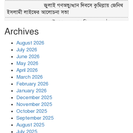
জুলাই গণঅভ্যুত্থান দিবসে কুমিল্লায় জেনিথ
ইসলামী লাইফের আলোচনা সভা
জুলাই গণ–অভ্যুত্থান দিবসের অনুষ্ঠানে
Archives
রাষ্ট্রপতির সামনেই হট্টগোল
তারেক রহমান ক্ষমতায় থাকবেন না, পতন
August 2026
শুরু হয়ে গেছে: পাটওয়ারী
July 2026
June 2026
বাংলাদেশ আর কখনো তাবেদারি রাষ্ট্রে
May 2026
পরিণত হবে না
April 2026
March 2026
February 2026
২০ মিনিটে সাত বিস্ফোরণে কাঁপল দুবাই
January 2026
December 2025
November 2025
October 2025
September 2025
August 2025
July 2025