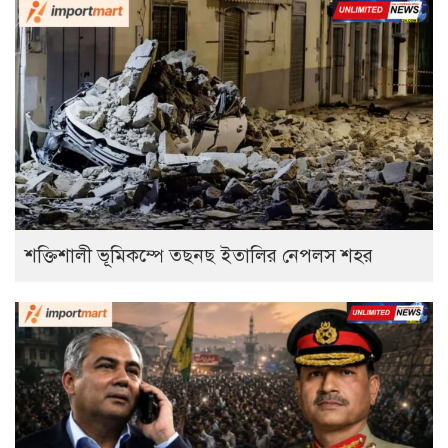
শক্তিশালী ভূমিকম্পে তছনছ ইতালির নেপলস শহর