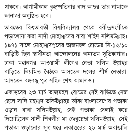
থাকবে। আগামীকাল বৃহস্পতিবার বাদ আছর তার নামাজে
জানাজা অনুষ্ঠিত হবে।
ভারতের বিশ্বভারতী বিশ্ববিদ্যালয় থেকে রবীন্দ্রসংগীতে
পড়াশোনা করা সাদী মোহাম্মদের বাবা শহিদ সলিমউল্লাহ।
১৯৭১ সালে মোহাম্মদপুরের তাজমহল রোডের সি-১২/১০
বাড়িটি ছিল স্বাধীনতা আন্দোলনের অন্যতম সূতিকাগার।
ঢাকা মহানগর আওয়ামী লীগের নেতা সলিম উল্লাহর
বাড়িতে নিয়মিত বৈঠকে আসতেন দলের শীর্ষ নেতারা,
আসতেন বঙ্গবন্ধু পুত্র শহিদ শেখ কামালও।
একাত্তরের ২৩ মার্চ তাজমহল রোডের সেই বাড়িতে সেজ
ছেলে সাদি মহম্মদ তকিউল্লাহর আঁকা বাংলাদেশের পতাকা
ওড়ান বাবা সলিমউল্লাহ, সেই পতাকা সেলাই করে
দিয়েছিলেন সাদী-শিবলীর মা জেবুন্নেছা সলিমউল্লাহ। সেই
পতাকা ওড়ানোর সূত্র ধরে একাত্তরের ২৬ মার্চ অবাঙালি