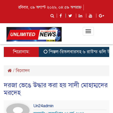
রবিবার, ০৯ অগাস্ট ২০২৬, ০৪:৫৯ অপরাহ্ন
Toggle
navigation
শিরোনাম:
পিস্তল-রিভলবারসহ ৬ রাউন্ড গুলি উদ্ধা
/
বিনোদন
দরজা ভেঙে উদ্ধার করা হয় সাদী মোহাম্মদের
মরদেহ
Un24admin