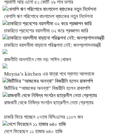
প্রবাসী আয় এলো ৫১ কোটি ২৯ লাখ ডলার
খেলাপি ঋণ পরিশোধে বাংলাদেশ ব্যাংকের নতুন নির্দেশনা
চাকরিতে প্রবেশের বয়সসীমা ৩২ করে প্রজ্ঞাপন জারি
চাকরিতে বয়সসীমা বাড়ানো পরিকল্পনা নেই: জনপ্রশাসনমন্ত্রী
রাজনীতি অনলাইন গেম নয়: সাঈদ খোকন
Moyna’s kitchen এর যাত্রা পথে স্বাগত আপনাকে
জিটিভির “আজকের অনন্যা” বিজয়ীনি হলেন রাকাপপি
রাজধানী থেকে নিষিদ্ধ সংগঠন ছাত্রলীগ নেতা গ্রেপ্তার
চাকরি ফিরে পাচ্ছেন ২৭তম বিসিএসের ১১৩৭ জন
দেশে ফিরেছেন ১১ হাজার ৬৪০ হাজি