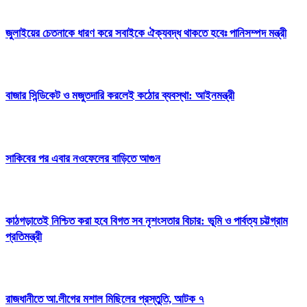
জুলাইয়ের চেতনাকে ধারণ করে সবাইকে ঐক্যবদ্ধ থাকতে হবেঃ পানিসম্পদ মন্ত্রী
বাজার সিন্ডিকেট ও মজুতদারি করলেই কঠোর ব্যবস্থা: আইনমন্ত্রী
সাকিবের পর এবার নওফেলের বাড়িতে আগুন
কাঠগড়াতেই নিশ্চিত করা হবে বিগত সব নৃশংসতার বিচার: ভূমি ও পার্বত্য চট্টগ্রাম
প্রতিমন্ত্রী
রাজধানীতে আ.লীগের মশাল মিছিলের প্রস্তুতি, আটক ৭