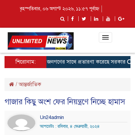
বৃহস্পতিবার, ০৬ অগাস্ট ২০২৬, ১১:৫৭ পূর্বাহ্ন
Toggle
navigation
জুলাই নিয়ে জনগণের সাথে প্রতারণা করেছে সরকার
শিরোনাম:
ভারতীয়
/
আন্তর্জাতিক
গাজার কিছু অংশ ফের নিয়ন্ত্রণে নিচ্ছে হামাস
Un24admin
আপডেটঃ : রবিবার, ৪ ফেব্রুয়ারী, ২০২৪