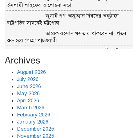
ইসলামী লাইফের আলোচনা সভা
জুলাই গণ–অভ্যুত্থান দিবসের অনুষ্ঠানে
রাষ্ট্রপতির সামনেই হট্টগোল
তারেক রহমান ক্ষমতায় থাকবেন না, পতন
শুরু হয়ে গেছে: পাটওয়ারী
বাংলাদেশ আর কখনো তাবেদারি রাষ্ট্রে
Archives
পরিণত হবে না
২০ মিনিটে সাত বিস্ফোরণে কাঁপল দুবাই
August 2026
July 2026
June 2026
আ. লীগের প্রোগ্রাম করার অভিযোগে হামলা,
May 2026
ফেসবুকে বিচার দাবি আইনজীবীর
April 2026
March 2026
February 2026
নেইমারের নৈপুণ্যে শেষ আটে সান্তোস
January 2026
December 2025
November 2025