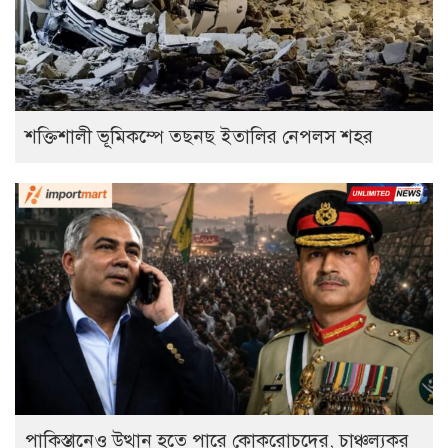
শক্তিশালী ভূমিকম্পে তছনছ ইতালির নেপলস শহর
পাকিস্তানেও উত্থান হতে পারে কোকরোচদের, চাঞ্চল্যকর