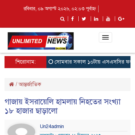
রবিবার, ০৯ অগাস্ট ২০২৬, ০২:০৩ পূর্বাহ্ন
Toggle
navigation
শিরোনাম:
সোমবার সকাল ১০টায় এসএসসির ফল, জানা 
/
আন্তর্জাতিক
গাজায় ইসরায়েলি হামলায় নিহতের সংখ্যা
১৮ হাজার ছাড়ালো
Un24admin