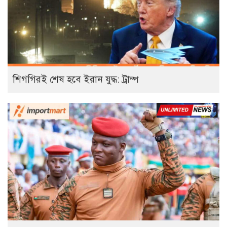
শিগগিরই শেষ হবে ইরান যুদ্ধ: ট্রাম্প