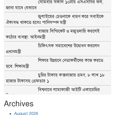
সোমবার সকাল ১০টায় এসএসসির ফল,
জানা যাবে যেভাবে
জুলাইয়ের চেতনাকে ধারণ করে সবাইকে
ঐক্যবদ্ধ থাকতে হবেঃ পানিসম্পদ মন্ত্রী
বাজার সিন্ডিকেট ও মজুতদারি করলেই
কঠোর ব্যবস্থা: আইনমন্ত্রী
চিকিৎসক সমাবেশের উদ্বোধন করলেন
প্রধানমন্ত্রী
শিক্ষার উন্নয়নে নেতাকর্মীদের কাজ করতে
হবে: শিক্ষামন্ত্রী
চুরির টাকায় কক্সবাজার ভ্রমণ, ৮ লাখ ১৮
হাজার টাকাসহ গ্রেফতার ১
বিশ্বনাথে লামাকাজী আইটি একাডেমির
উদ্বোধন
Archives
গ্রিসে দুই শতাধিক অভিবাসী উদ্ধার,
অধিকাংশই বাংলাদেশি
August 2026