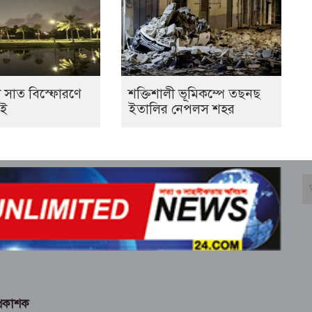
 সাত বিস্ফোরণে
শক্তিশালী ভূমিকম্পে তছনছ
াই
ইতালির নেপলস শহর
্রকাশক