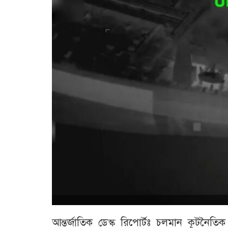
আন্তর্জাতিক ডেস্ক রিপোর্টঃ চলমান কূটনৈ