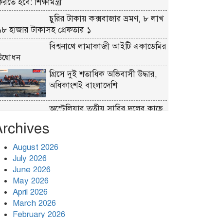
রতে হবে: শিক্ষামন্ত্রী
চুরির টাকায় কক্সবাজার ভ্রমণ, ৮ লাখ
১৮ হাজার টাকাসহ গ্রেফতার ১
বিশ্বনাথে লামাকাজী আইটি একাডেমির
উদ্বোধন
গ্রিসে দুই শতাধিক অভিবাসী উদ্ধার,
অধিকাংশই বাংলাদেশি
অস্ট্রেলিয়ার তৃতীয় সারির দলের কাছে
লজ্জাজনক হার বাংলাদেশের
Archives
গাইবান্ধায় ৫০ পিস ইয়াবাসহ মাদক
August 2026
ব্যবসায়ী গ্রেপ্তার
July 2026
June 2026
টুঙ্গিপাড়ায় পানিতে ডুবেছে ঘরবাড়ি,
May 2026
কবরস্থান, রান্নাঘর
April 2026
March 2026
প্রধানমন্ত্রীকে বরণে প্রস্তুত চট্টগ্রাম,
February 2026
নেতাকর্মীরা উজ্জীবিত