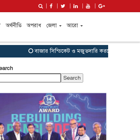
ী
অর্থনীতি
অপরাধ
জেলা
আরো
বাজার সিন্ডিকেট ও মজুতদারি করলেই কঠোর ব্যবস্থা: আইনম
earch
Search