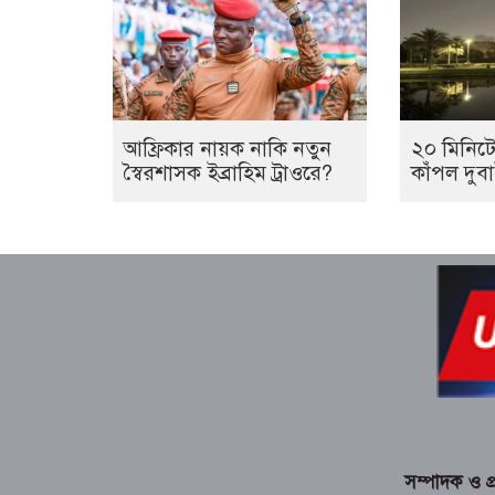
আফ্রিকার নায়ক নাকি নতুন
২০ মিনিটে
স্বৈরশাসক ইব্রাহিম ট্রাওরে?
কাঁপল দুব
সম্পাদক ও প