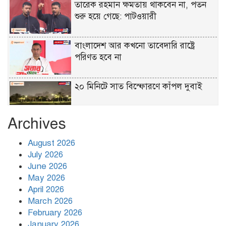
তারেক রহমান ক্ষমতায় থাকবেন না, পতন
শুরু হয়ে গেছে: পাটওয়ারী
বাংলাদেশ আর কখনো তাবেদারি রাষ্ট্রে
পরিণত হবে না
২০ মিনিটে সাত বিস্ফোরণে কাঁপল দুবাই
Archives
আ. লীগের প্রোগ্রাম করার অভিযোগে হামলা,
ফেসবুকে বিচার দাবি আইনজীবীর
August 2026
July 2026
June 2026
নেইমারের নৈপুণ্যে শেষ আটে সান্তোস
May 2026
April 2026
March 2026
সবুজবাগে বিএনপি কর্মী পলাশ হত্যা
February 2026
মামলার রহস্য উন্মোচন, গ্রেফতার ৪
January 2026