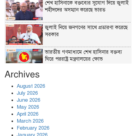
শেখ হাসিনাকে বক্তব্যের সুযোগ দিয়ে জুলাই
শহীদদের অসম্মান করেছে ভারত
জুলাই নিয়ে জনগণের সাথে প্রতারণা করেছে
সরকার
ভারতীয় গণমাধ্যমে শেখ হাসিনার বক্তব্য
ঘিরে পররাষ্ট্র মন্ত্রণালয়ের ক্ষোভ
Archives
আফ্রিকার নায়ক নাকি নতুন স্বৈরশাসক
ইব্রাহিম ট্রাওরে?
August 2026
July 2026
June 2026
জুলাই গণঅভ্যুত্থান দিবসে কুমিল্লায় জেনিথ
May 2026
ইসলামী লাইফের আলোচনা সভা
April 2026
March 2026
জুলাই গণ–অভ্যুত্থান দিবসের অনুষ্ঠানে
February 2026
রাষ্ট্রপতির সামনেই হট্টগোল
January 2026