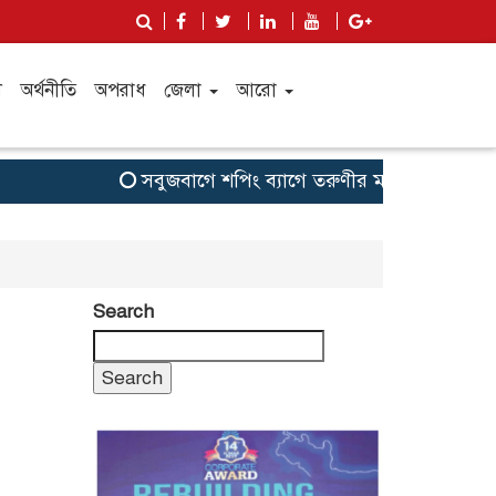
ী
অর্থনীতি
অপরাধ
জেলা
আরো
সবুজবাগে শপিং ব্যাগে তরুণীর মাথা ও দুই হাত কাটা
Search
Search