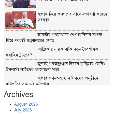
জুলাই নিয়ে জনগণের সাথে প্রতারণা করেছে
সরকার
ভারতীয় গণমাধ্যমে শেখ হাসিনার বক্তব্য
ঘিরে পররাষ্ট্র মন্ত্রণালয়ের ক্ষোভ
আফ্রিকার নায়ক নাকি নতুন স্বৈরশাসক
ইব্রাহিম ট্রাওরে?
জুলাই গণঅভ্যুত্থান দিবসে কুমিল্লায় জেনিথ
ইসলামী লাইফের আলোচনা সভা
জুলাই গণ–অভ্যুত্থান দিবসের অনুষ্ঠানে
রাষ্ট্রপতির সামনেই হট্টগোল
Archives
তারেক রহমান ক্ষমতায় থাকবেন না, পতন
শুরু হয়ে গেছে: পাটওয়ারী
August 2026
July 2026
বাংলাদেশ আর কখনো তাবেদারি রাষ্ট্রে