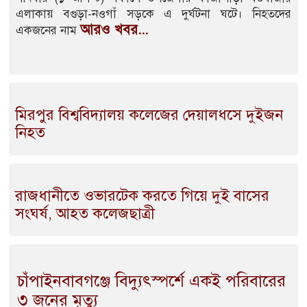
এলাকায় বগুড়া-নওগাঁ সড়কে এ দুর্ঘটনা ঘটে। নিহতদের
আরও খবর...
একজনের নাম
মিরপুর বিশ্ববিদ্যালয় কলেজের দেয়ালধসে দুইজন
নিহত
রাজধানীতে ওভারটেক করতে গিয়ে দুই বাসের
সংঘর্ষ, আহত কলেজছাত্রী
চাঁপাইনবাবগঞ্জে বিদ্যুৎস্পর্শে একই পরিবারের
৩ জনের মৃত্যু