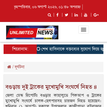
বৃহস্পতিবার, ০৬ অগাস্ট ২০২৬, ০১:৩৮ অপরাহ্ন
Toggle
navigation
শিরোনাম:
শেখ হাসিনাকে বক্তব্যের সুযোগ দিয়ে জুলাই 
/
দূর্ঘটনা
বগুড়ায় দুই ট্রাকের মুখোমুখি সংঘর্ষে নিহত ৪
জেলা ডেস্ক রিপোর্টঃ বগুড়ার কাহালুতে পিকআপ ও ট্রাকের
মুখোমুখি সংঘর্ষে চালক-হেলপারসহ চারজন নিহত হয়েছেন।
শনিবার (১ আগস্ট) সকালে উপজেলার কাজীপাড়া বউবাজার