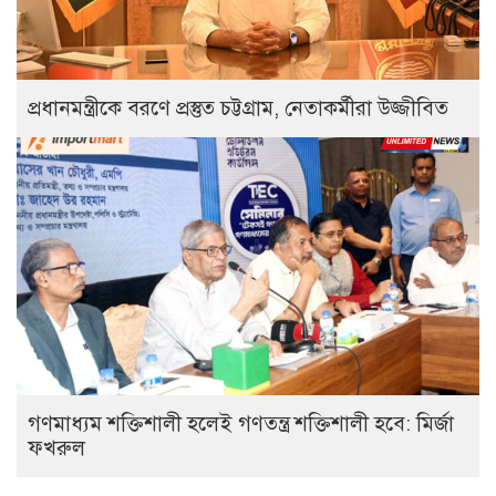
প্রধানমন্ত্রীকে বরণে প্রস্তুত চট্টগ্রাম, নেতাকর্মীরা উজ্জীবিত
গণমাধ্যম শক্তিশালী হলেই গণতন্ত্র শক্তিশালী হবে: মির্জা
ফখরুল