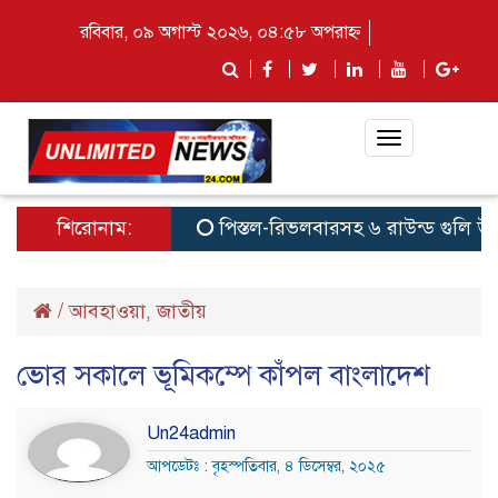
রবিবার, ০৯ অগাস্ট ২০২৬, ০৪:৫৮ অপরাহ্ন
Toggle
navigation
শিরোনাম:
পিস্তল-রিভলবারসহ ৬ রাউন্ড গুলি উদ্ধার 
/
আবহাওয়া
জাতীয়
,
ভোর সকালে ভূমিকম্পে কাঁপল বাংলাদেশ
Un24admin
আপডেটঃ : বৃহস্পতিবার, ৪ ডিসেম্বর, ২০২৫