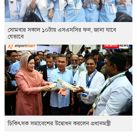
সোমবার সকাল ১০টায় এসএসসির ফল, জানা যাবে
যেভাবে
চিকিৎসক সমাবেশের উদ্বোধন করলেন প্রধানমন্ত্রী