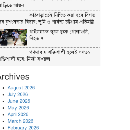
বাড়িতে আগুন
কাঠগড়াতেই নিশ্চিত করা হবে বিগত
ব নৃশংসতার বিচার: ভূমি ও পার্বত্য চট্টগ্রাম প্রতিমন্ত্রী
থাইল্যান্ডে স্কুলে ঢুকে গোলাগুলি,
নিহত ৭
গণমাধ্যম শক্তিশালী হলেই গণতন্ত্র
শক্তিশালী হবে: মির্জা ফখরুল
সড়ক দুর্ঘটনা কমাতে দেশজুড়ে শুরু
Archives
হবে ঝটিকা অভিযান: সড়ক প্রতিমন্ত্রী
রাজধানীতে আ.লীগের মশাল মিছিলের
August 2026
প্রস্তুতি, আটক ৭
July 2026
June 2026
বগুড়ায় সাতসকালে সড়কে ঝরলো ৬
May 2026
প্রাণ
April 2026
March 2026
শিগগিরই শেষ হবে ইরান যুদ্ধ: ট্রাম্প
February 2026