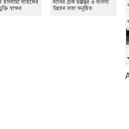
িথ ইসলামী লাইফের
দাবির চেক হস্তান্তর ও ব্যবসা
চুক্তি স্বাক্ষর
উন্নয়ন সভা অনুষ্ঠিত
স