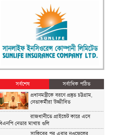
সর্বশেষ
সর্বাধিক পঠিত
প্রধানমন্ত্রীকে বরণে প্রস্তুত চট্টগ্রাম,
নেতাকর্মীরা উজ্জীবিত
রাজধানীতে প্রাইভেট কারে এসে
বিএনপি নেতার মাথায় গুলি
সাকিবের পর এবার নওফেলের