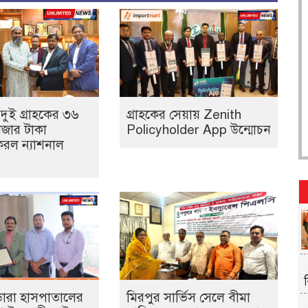
 দুই গ্রাহকের ৩৬
গ্রাহকের সেয়ায় Zenith
াজার টাকা
Policyholder App উন্মোচন
রল ন্যাশনাল
ডোরা হাসপাতালের
মিরপুর সার্ভিস সেলে বীমা