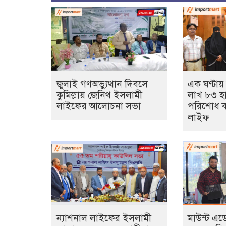
জুলাই গণঅভ্যুত্থান দিবসে
এক ঘণ্টায়
কুমিল্লায় জেনিথ ইসলামী
লাখ ৮৩ হ
লাইফের আলোচনা সভা
পরিশোধ ক
লাইফ
ন্যাশনাল লাইফের ইসলামী
মাউন্ট এ