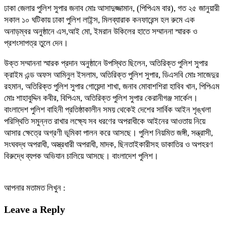
ঢাকা জেলার পুলিশ সুপার জনাব মোঃ আসাদুজ্জামান, (পিপিএম বার), গত ২৫ জানুয়ারী
সকাল ১০ ঘটিকায় ঢাকা পুলিশ লাইন্স, মিলব্যারাক কনফারেন্স হল রুমে এক
অনাড়ম্বর অনুষ্ঠানে এস,আই মো, ইমরান উকিলের হাতে সম্মাননা স্মারক ও
প্রশংসাপত্র তুলে দেন।
উক্ত সম্মাননা স্মারক প্রদান অনুষ্ঠানে উপস্থিত ছিলেন, অতিরিক্ত পুলিশ সুপার
ক্রাইম এন্ড অফস আমিনুল ইসলাম, অতিরিক্ত পুলিশ সুপার, ডিএসবি মোঃ সাজেদুর
রহমান, অতিরিক্ত পুলিশ সুপার গোয়েন্দা শাখা, জনাব মোবাশশিরা হাবিব খান, পিপিএম
মোঃ শাহাবুদ্দিন কবীর, বিপিএম, অতিরিক্ত পুলিশ সুপার কেরানীগঞ্জ সার্কেল।
বাংলাদেশ পুলিশ বাহিনী প্রতিষ্ঠাকালীন সময় থেকেই দেশের সার্বিক আইন শৃঙ্খলা
পরিস্থিতি সমুন্নত রাখার লক্ষ্যে সব ধরণের অপরাধীকে আইনের আওতায় নিয়ে
আসার ক্ষেত্রে অগ্রণী ভূমিকা পালন করে আসছে। পুলিশ নিয়মিত জঙ্গী, সন্ত্রাসী,
সংঘবদ্ধ অপরাধী, অস্ত্রধারী অপরাধী, মাদক, ছিনতাইকারীসহ ডাকাতির ও অপহরণ
বিরুদ্ধে ব্যপক অভিযান চালিয়ে আসছে। বাংলাদেশ পুলিশ।
আপনার মতামত লিখুন :
Leave a Reply