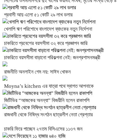
সিলেটের ওসমানীনগরে দুই বাসের ভয়াবহ সংঘর্ষ; মৃতের সংখ্যা বেড়ে ৯
প্রবাসী আয় এলো ৫১ কোটি ২৯ লাখ ডলার
খেলাপি ঋণ পরিশোধে বাংলাদেশ ব্যাংকের নতুন নির্দেশনা
চাকরিতে প্রবেশের বয়সসীমা ৩২ করে প্রজ্ঞাপন জারি
চাকরিতে বয়সসীমা বাড়ানো পরিকল্পনা নেই: জনপ্রশাসনমন্ত্রী
রাজনীতি অনলাইন গেম নয়: সাঈদ খোকন
Moyna’s kitchen এর যাত্রা পথে স্বাগত আপনাকে
জিটিভির “আজকের অনন্যা” বিজয়ীনি হলেন রাকাপপি
রাজধানী থেকে নিষিদ্ধ সংগঠন ছাত্রলীগ নেতা গ্রেপ্তার
চাকরি ফিরে পাচ্ছেন ২৭তম বিসিএসের ১১৩৭ জন