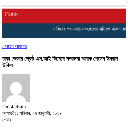
শিরোনাম:
সাকিবের পর এবার নওফেলের বাড়িতে আগুন
কাঠগড়া
/
আইন আদালত
ঢাকা জেলার শ্রেষ্ঠ এস,আই হিসেবে সম্মাননা স্মারক পেলেন ইমরান
উকিল
Un24admin
আপডেটঃ : শনিবার, ২৭ জানুয়ারী, ২০২৪
শেয়ার