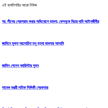
এই ক্যাটাগরির আরো নিউজ
আ. লীগের প্রোগ্রাম করার অভিযোগে হামলা, ফেসবুকে বিচার দাবি আইনজীবীর
জামিনে মুক্ত আলোচিত তনু হত্যা মামলার আসামি
জামিন পেলেন ব্যারিস্টার সুমন
সাবেক মন্ত্রী লতিফ সিদ্দিকী গ্রেফতার